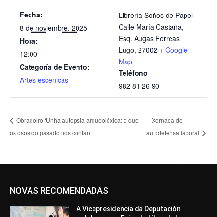
Fecha:
Librería Soños de Papel
Calle María Castaña,
8 de noviembre, 2025
Esq. Augas Ferreas
Hora:
Lugo
,
27002
+ Google
12:00
Map
Categoría de Evento:
Teléfono
Artes escénicas
982 81 26 90
Obradoiro ‘Unha autopsia arqueolóxica: o que
Xornada de
os ósos do pasado nos contan’
autodefensa laboral
NOVAS RECOMENDADAS
A Vicepresidencia da Deputación