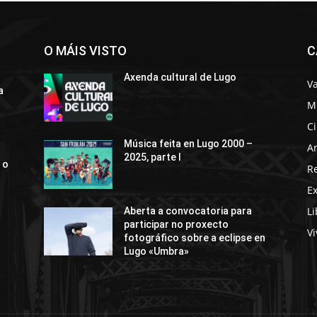
O MÁIS VISTO
C
Axenda cultural de Lugo
Va
a
M
C
Música feita en Lugo 2000 –
Ar
2025, parte I
 o
R
E
Li
Aberta a convocatoria para
participar no proxecto
Vi
fotográfico sobre a eclipse en
Lugo «Umbra»