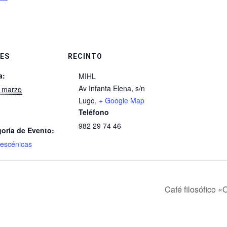
ES
RECINTO
a:
MIHL
Av Infanta Elena, s/n
 marzo
Lugo
,
+ Google Map
Teléfono
982 29 74 46
oría de Evento:
 escénicas
Café filosófico 