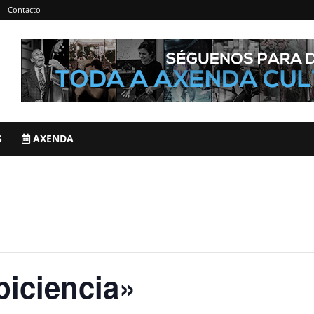
Contacto
S
AXENDA
piciencia»