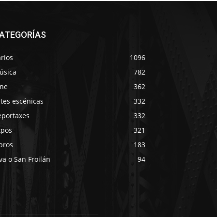
ATEGORÍAS
rios
1096
úsica
782
ine
362
tes escénicas
332
eportaxes
332
xpos
321
bros
183
va o San Froilán
94