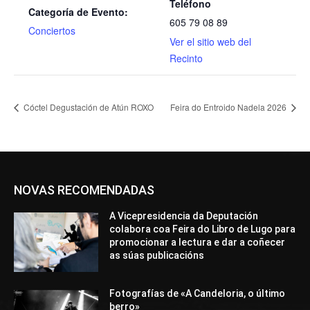
Teléfono
Categoría de Evento:
605 79 08 89
Conciertos
Ver el sitio web del
Recinto
Cóctel Degustación de Atún ROXO
Feira do Entroido Nadela 2026
NOVAS RECOMENDADAS
A Vicepresidencia da Deputación
colabora coa Feira do Libro de Lugo para
promocionar a lectura e dar a coñecer
as súas publicacións
Fotografías de «A Candeloria, o último
berro»