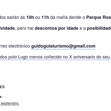
odos sairán ás
ou
da mañá dende o
10h
11h
Parque Ros
, pero hai
e a
tividade
descontos por idade
posibilidad
rreo electrónico
guidoguiaturismo@gmail.com
dos polo Lugo menos coñecido no X aniversario do seu 
ES
a:
 septiembre,