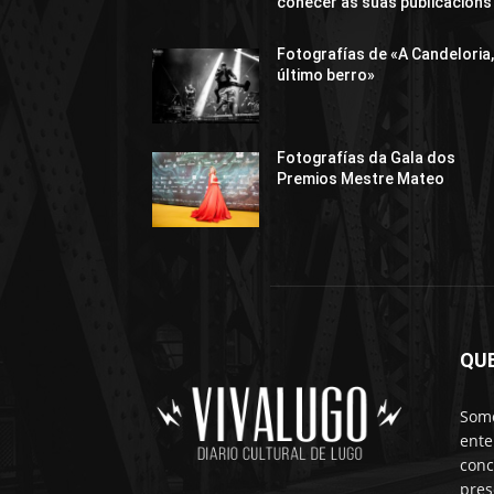
coñecer as súas publicacións
Fotografías de «A Candeloria,
último berro»
Fotografías da Gala dos
Premios Mestre Mateo
QU
Somo
ente
conc
pres