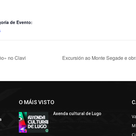
oría de Evento:
s
ño» no Clavi
Excursión ao Monte Segade e obr
O MÁIS VISTO
C
Axenda cultural de Lugo
Va
a
M
C