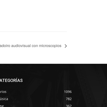
adoiro audiovisual con microscopios
ATEGORÍAS
rios
1096
úsica
782
ine
362