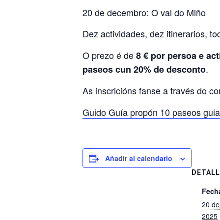
20 de decembro: O val do Miño
Dez actividades, dez itinerarios, t
O prezo é de
8 € por persoa e ac
.
paseos cun 20% de desconto
As inscricións fanse a través do co
Guido Guía propón 10 paseos guia
Añadir al calendario
DETALL
Fech
20 de
2025