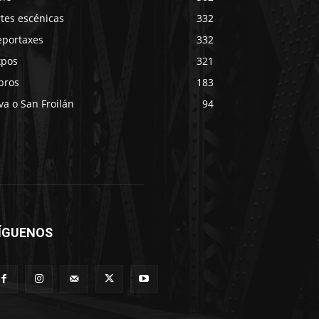
tes escénicas
332
eportaxes
332
xpos
321
bros
183
va o San Froilán
94
ÍGUENOS