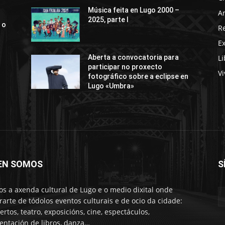
Música feita en Lugo 2000 –
Ar
2025, parte I
 o
R
E
Li
Aberta a convocatoria para
participar no proxecto
Vi
fotográfico sobre a eclipse en
Lugo «Umbra»
EN SOMOS
S
s a axenda cultural de Lugo e o medio dixital onde
rarte de tódolos eventos culturais e de ocio da cidade:
ertos, teatro, exposicións, cine, espectáculos,
entación de libros, danza…