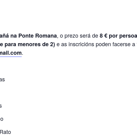
, o prezo será de
añá na Ponte Romana
8 € por perso
e as inscricións poden facerse a 
e para menores de 2)
.
mail.com
as
s
ño
Rato