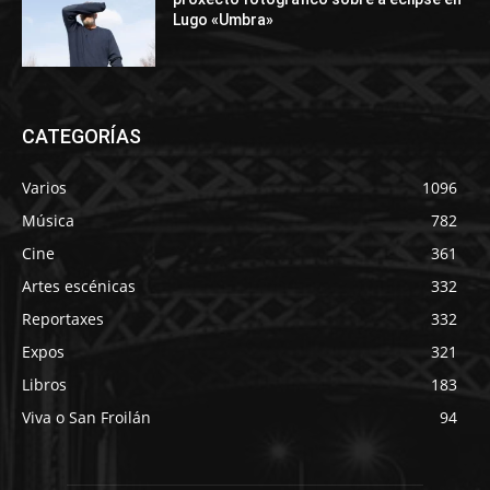
Lugo «Umbra»
CATEGORÍAS
Varios
1096
Música
782
Cine
361
Artes escénicas
332
Reportaxes
332
Expos
321
Libros
183
Viva o San Froilán
94