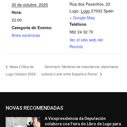
Rúa dos Paxariños, 23
30 de octubre, 2025
Lugo
,
Lugo
27002
Spain
Hora:
+ Google Map
22:00
Teléfono
Categoría de Evento:
982 24 32 70
Artes escénicas
Ver el sitio web del
Recinto
Masa Crítica de
Seminario “Mulleres de importancia: diplomacia
Lugo Outubro 2025
cultural e arte entre España e Roma”
NOVAS RECOMENDADAS
A Vicepresidencia da Deputación
colabora coa Feira do Libro de Lugo para