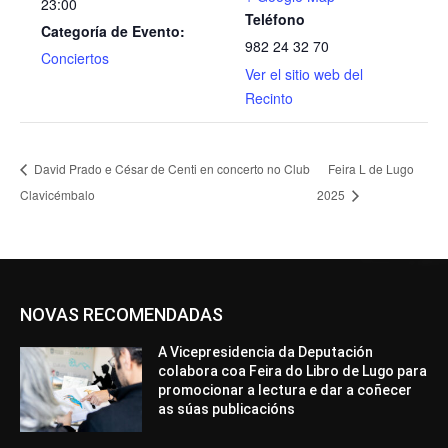
23:00
Teléfono
Categoría de Evento:
982 24 32 70
Conciertos
Ver el sitio web del
Recinto
David Prado e César de Centi en concerto no Club
Feira L de Lugo
Clavicémbalo
2025
NOVAS RECOMENDADAS
A Vicepresidencia da Deputación
colabora coa Feira do Libro de Lugo para
promocionar a lectura e dar a coñecer
as súas publicacións