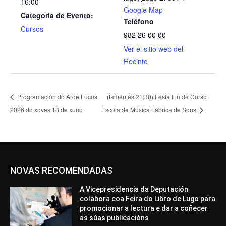
16:00
Google Map
Categoría de Evento:
Teléfono
Cursos
982 26 00 00
Ver el sitio web del
Recinto
Programación do Arde Lucus
(tamén ás 21:30) Festa Fin de Curso
2026 do xoves 18 de xuño
Escola de Música Fábrica de Sons
NOVAS RECOMENDADAS
A Vicepresidencia da Deputación
colabora coa Feira do Libro de Lugo para
promocionar a lectura e dar a coñecer
as súas publicacións