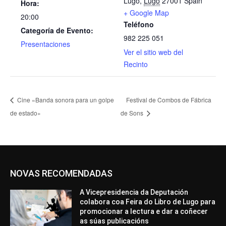
Lugo
,
Lugo
27001
Spain
Hora:
+ Google Map
20:00
Teléfono
Categoría de Evento:
982 225 051
Presentaciones
Ver el sitio web del
Recinto
Cine «Banda sonora para un golpe
Festival de Combos de Fábrica
de estado»
de Sons
NOVAS RECOMENDADAS
A Vicepresidencia da Deputación
colabora coa Feira do Libro de Lugo para
promocionar a lectura e dar a coñecer
as súas publicacións