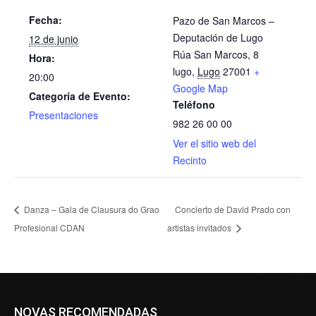
Fecha:
Pazo de San Marcos –
Deputación de Lugo
12 de junio
Rúa San Marcos, 8
Hora:
lugo
,
Lugo
27001
+
20:00
Google Map
Categoría de Evento:
Teléfono
Presentaciones
982 26 00 00
Ver el sitio web del
Recinto
Danza – Gala de Clausura do Grao
Concierto de David Prado con
Profesional CDAN
artistas invitados
NOVAS RECOMENDADAS