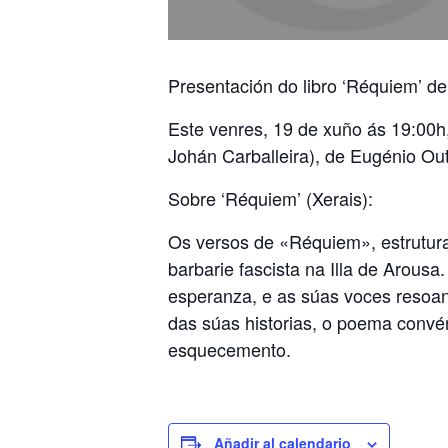
Presentación do libro ‘Réquiem’ d
Este venres, 19 de xuño ás 19:00h,
Johán Carballeira), de Eugénio Ou
Sobre ‘Réquiem’ (Xerais):
Os versos de «Réquiem», estrutura
barbarie fascista na Illa de Arous
esperanza, e as súas voces resoa
das súas historias, o poema convér
esquecemento.
Añadir al calendario