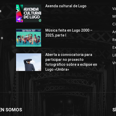
Axenda cultural de Lugo
Va
a
M
C
Música feita en Lugo 2000 –
Ar
2025, parte I
 o
R
E
Li
Aberta a convocatoria para
participar no proxecto
Vi
fotográfico sobre a eclipse en
Lugo «Umbra»
EN SOMOS
S