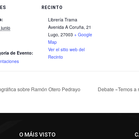
ES
RECINTO
a:
Librería Trama
Avenida A Coruña, 21
 junio
Lugo
,
27003
+ Google
Map
Ver el sitio web del
oría de Evento:
Recinto
ntaciones
iográfica sobre Ramón Otero Pedrayo
Debate «Temos a 
O MÁIS VISTO
C