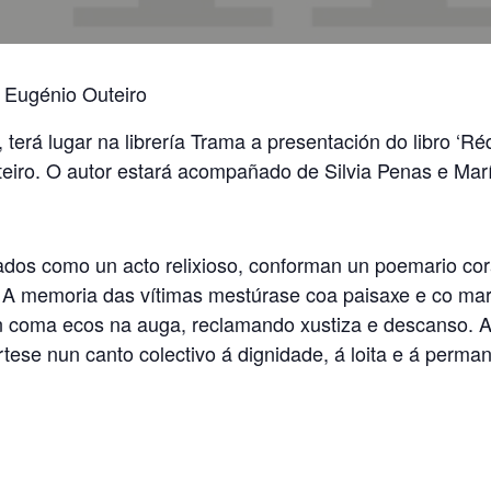
e Eugénio Outeiro
 terá lugar na librería Trama a presentación do libro ‘R
teiro. O autor estará acompañado de Silvia Penas e Mar
dos como un acto relixioso, conforman un poemario cor
a. A memoria das vítimas mestúrase coa paisaxe e co ma
n coma ecos na auga, reclamando xustiza e descanso. A
tese nun canto colectivo á dignidade, á loita e á perma