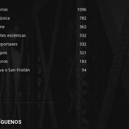
rios
1096
úsica
782
ine
362
tes escénicas
332
eportaxes
332
xpos
321
bros
183
va o San Froilán
94
ÍGUENOS