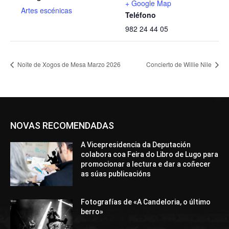
+ Google Map
Artes escénicas
Teléfono
982 24 44 05
Noite de Xogos de Mesa Marzo 2026
Concierto de Willie Nile
NOVAS RECOMENDADAS
A Vicepresidencia da Deputación
colabora coa Feira do Libro de Lugo para
promocionar a lectura e dar a coñecer
as súas publicacións
Fotografías de «A Candeloria, o último
berro»