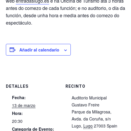
web
entradaslugo.es
e na Oficina de Turismo ata 3 horas
antes do comezo de cada función; e no auditorio, o día da
función, desde unha hora e media antes do comezo do
espectáculo.
Añadir al calendario
DETALLES
RECINTO
Fecha:
​Auditorio Municipal
Gustavo Freire
13 de marzo
Parque da Milagrosa,
Hora:
Avda. da Coruña, s/n
20:30
Lugo
,
Lugo
27003
Spain
Categoría de Evento: