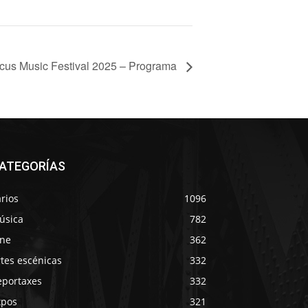
cus Music Festival 2025 – Programa
ATEGORÍAS
rios
1096
úsica
782
ine
362
tes escénicas
332
eportaxes
332
xpos
321