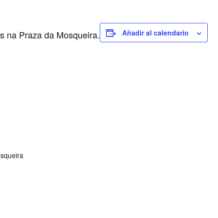
Añadir al calendario
as na Praza da Mosqueira.
squeira