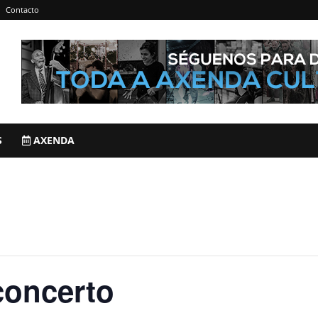
Contacto
S
AXENDA
concerto