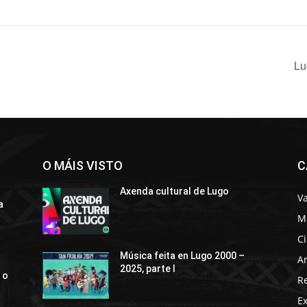
Lu
O MÁIS VISTO
C
Axenda cultural de Lugo
Va
a
M
C
Música feita en Lugo 2000 –
Ar
2025, parte I
 o
R
E