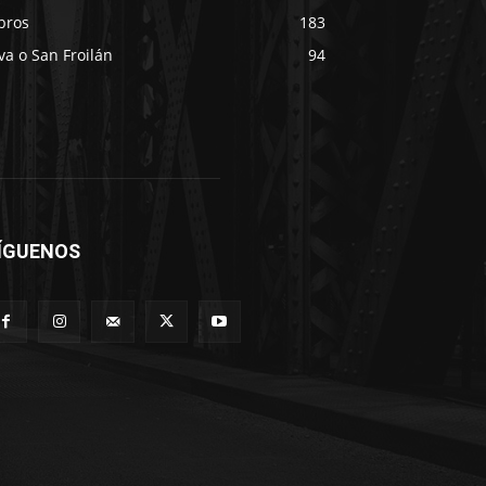
bros
183
va o San Froilán
94
ÍGUENOS