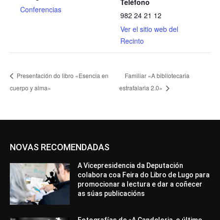
Teléfono
Conferencias
982 24 21 12
Ver el sitio web del
Recinto
Presentación do libro «Esencia en
Familiar «A bibliotecaria
cuerpo y alma»
estrafalaria 2.0»
NOVAS RECOMENDADAS
A Vicepresidencia da Deputación
colabora coa Feira do Libro de Lugo para
promocionar a lectura e dar a coñecer
as súas publicacións