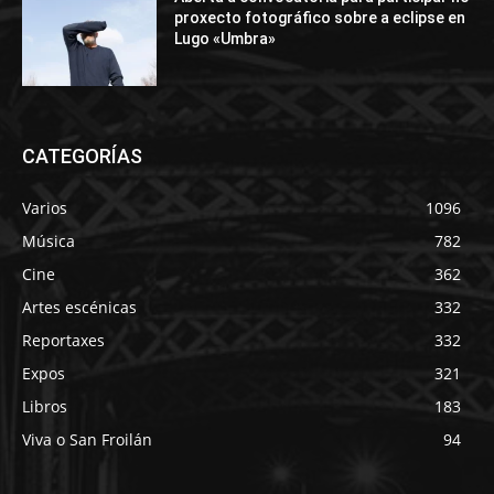
proxecto fotográfico sobre a eclipse en
Lugo «Umbra»
CATEGORÍAS
Varios
1096
Música
782
Cine
362
Artes escénicas
332
Reportaxes
332
Expos
321
Libros
183
Viva o San Froilán
94