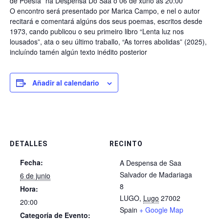
de Poesía” na
Despensa Do Saa o 06 de xuño ás 20:00
O encontro será presentado por Marica Campo, e nel o autor
recitará e comentará algúns dos seus poemas, escritos desde
1973, cando publicou o seu primeiro libro “Lenta luz nos
lousados”, ata o seu último traballo, “As torres abolidas” (2025),
incluíndo tamén algún texto inédito posterior
Añadir al calendario
DETALLES
RECINTO
Fecha:
A Despensa de Saa
Salvador de Madariaga
6 de junio
8
Hora:
LUGO
,
Lugo
27002
20:00
Spain
+ Google Map
Categoría de Evento: