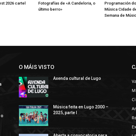
st 2026 cartel
Fotografías de «A Candeloria, o
Programación do 
último berro»
Música Cidade d
Semana de Músic
O MÁIS VISTO
C
Axenda cultural de Lugo
Va
a
M
C
s
Música feita en Lugo 2000 –
Ar
2025, parte I
 o
R
E
Li
Aberta a convocatoria para