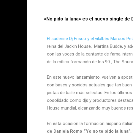
«No pido la luna» es el nuevo single de
El sadense Dj Frisco y el vilalbés Marcos Pe
reina del Jackin House, Martina Budde, y a
con las voces de la cantante de fama interna
de la mítica formación de los 90 , The Soun
En este nuevo lanzamiento, vuelven a apost
con bases y sonidos actuales que tan buen 
pistas de baile más selectas. En los último
cosolidado como djs y productores destaca
House mundial, alcanzando muy buenos resul
En esta ocasión la formación hispano itali
de Daniela Romo ,”Yo no te pido la luna”,