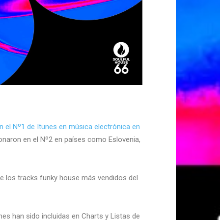
n el Nº1 de Itunes en música electrónica en
cionaron en el Nº2 en países como Eslovenia,
e los tracks funky house más vendidos del
nes han sido incluidas en Charts y Listas de