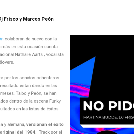
 Dj Frisco y Marcos Peón
ón
colaboran de nuevo con la
demás en esta ocasión cuenta
cional Nathalie Aarts , vocalista
dlovers.
ar por los sonidos ochenteros
resultado están dando en las
s meses, Taibo y Peón, se han
dos dentro de la escena Funky
tados en las listas de éxitos.
ana y alemana,
versionan el éxito
 original del 1984.
Track por el