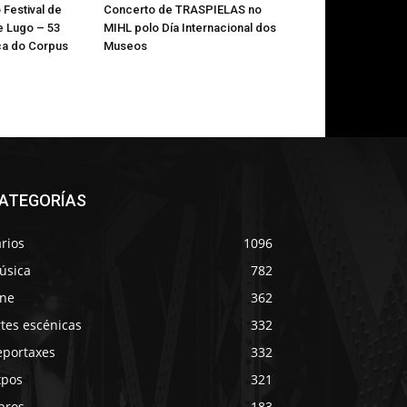
Festival de
Concerto de TRASPIELAS no
e Lugo – 53
MIHL polo Día Internacional dos
a do Corpus
Museos
ATEGORÍAS
rios
1096
úsica
782
ine
362
tes escénicas
332
eportaxes
332
xpos
321
bros
183