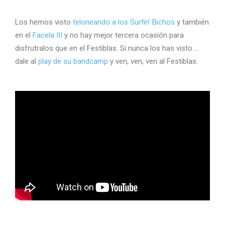
Los hemos visto
teloneando a los Surfin’ Bichos
y también
en el
Facela III
y no hay mejor tercera ocasión para
disfrutralos que en el Festiblas. Si nunca los has visto …
dale al
play de su bandcamp
y ven, ven, ven al Festiblas.