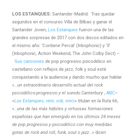
LOS ESTANQUES:
Santander-Madrid. Tras quedar
segundos en el concurso Villa de Bilbao y ganar el
Santander Joven,
Los Estanques
fueron una de las
grandes sorpresas de 2017 con dos discos editados en
el mismo año: ‘Contiene Percal’ (Inbophonic) y ‘II’
(Inbophonic, Action Weekend, The John Colby Sect) –
Sus canciones
de pop progresivo psicodélico en
castellano con reflejos de jazz, folk y soul está
conquistando a la audiencia y dando mucho que hablar:
«
…un extraordinario desarrollo actual del rock
psicodélico-progresivo y el sonido Canterbury
,
ABC
–
«
Los Estanques, veni, vidi, vinci
»
titulan en la Ruta 66,
«…
una de las más hábiles y virtuosas formaciones
españolas que han emergido en los últimos 24 meses
de pop progresivo y psicodélico con muy medidas
gotas de rock and roll, funk, soul o jazz…»
dicen