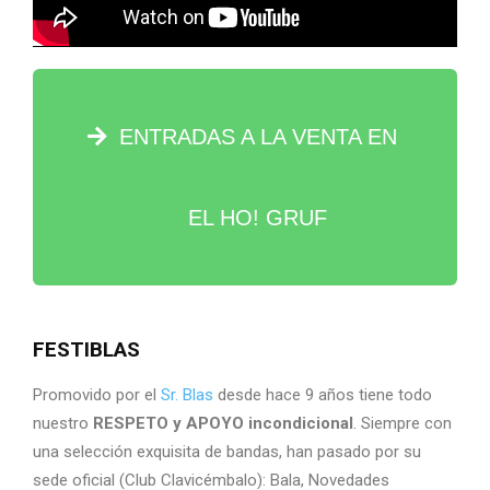
ENTRADAS A LA VENTA EN
EL HO! GRUF
FESTIBLAS
Promovido por el
Sr. Blas
desde hace 9 años tiene todo
nuestro
RESPETO y APOYO incondicional
. Siempre con
una selección exquisita de bandas, han pasado por su
sede oficial (Club Clavicémbalo): Bala, Novedades