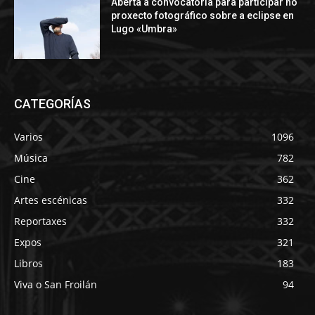
Aberta a convocatoria para participar no
proxecto fotográfico sobre a eclipse en
Lugo «Umbra»
CATEGORÍAS
Varios
1096
Música
782
Cine
362
Artes escénicas
332
Reportaxes
332
Expos
321
Libros
183
Viva o San Froilán
94