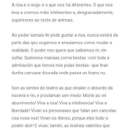
A risa e o xogo é o que nos fai diferentes. O que nos
leva a crernos máis intelixentes e, desgraciadamente,
superirores ao resto de animais.
Ao poder xamais lle pode gustar a risa, nunca estará da
parte das qeu xogamos e ensaiamos como mudar a
realidade. O poder non quere que saibamos rir, nin
soñar. Quérenos mansas coma bestas -con toda a
admiración que temos nós polas bestas- que tiran
dunha carruaxe dourada onde pasea un tirano nu.
Son as xentes do teatro as que sinalan o absurdo da
escena e rin, e proclaman sen medo: Morte ao rei
aburrimento! Viva a risa! Viva a intelixencia! Viva a
liberdade! Vivan os personaxes que falan sen cancelas
coa nosa voz! Vivan os títeres, porque eles todo o
poden dicir! E vivan, tamén, as teatreis valentes que