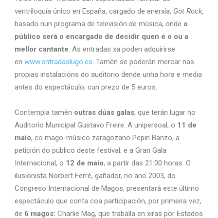
ventriloquía único en España, cargado de enerxía,
Got Rock
,
basado nun programa de televisión de música, onde
o
público será o encargado de decidir quen é o ou a
mellor cantante
. As entradas xa poden adquirirse
en
www.entradaslugo.es
. Tamén se poderán mercar nas
propias instalacións do auditorio dende unha hora e media
antes do espectáculo, cun prezo de 5 euros.
Contempla tamén
outras dúas galas
, que terán lugar no
Auditorio Municipal Gustavo Freire. A unipersoal, o
11 de
maio
, co mago-músico zaragozano Pepin Banzo, a
petición do público deste festival; e a Gran Gala
Internacional, o
12 de maio
, a partir das 21:00 horas. O
ilusionista Norbert Ferré, gañador, no ano 2003, do
Congreso Internacional de Magos, presentará este último
espectáculo que conta coa participación, por primeira vez,
de
6 magos:
Charlie Mag, que traballa en xiras por Estados