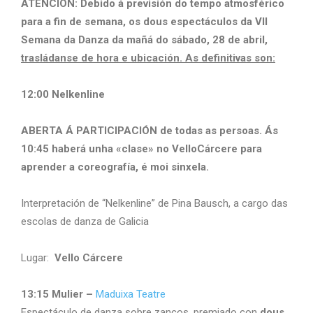
ATENCIÓN:
Debido á previsión do tempo atmosférico
para a fin de semana, os dous espectáculos da VII
Semana da Danza da mañá do sábado, 28 de abril,
trasládanse de hora e ubicación. As definitivas son:
12:00 Nelkenline
ABERTA Á PARTICIPACIÓN de todas as persoas. Ás
10:45 haberá unha «clase» no VelloCárcere para
aprender a coreografía, é moi sinxela.
Interpretación de “Nelkenline” de Pina Bausch, a cargo das
escolas de danza de Galicia
Lugar:
Vello Cárcere
13:15 Mulier –
Maduixa Teatre
Espectáculo de danza sobre zancos, premiado con
dous