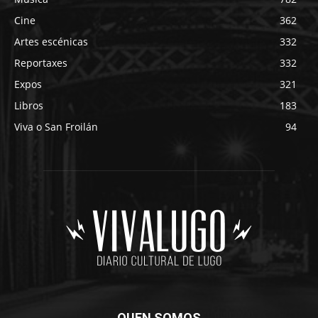
Cine
362
Artes escénicas
332
Reportaxes
332
Expos
321
Libros
183
Viva o San Froilán
94
QUEN SOMOS