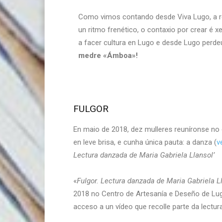
Como vimos contando desde Viva Lugo, a re
un ritmo frenético, o contaxio por crear é 
a facer cultura en Lugo e desde Lugo perde
medre «Ámboa»!
FULGOR
En maio de 2018, dez mulleres reuníronse no c
en leve brisa, e cunha única pauta: a danza (
v
Lectura danzada de Maria Gabriela Llansol’
«
Fulgor. Lectura danzada de Maria Gabriela L
2018 no Centro de Artesanía e Deseño de Lugo
acceso a un vídeo que recolle parte da lectura