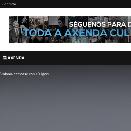
Contacto
AXENDA
 «Ámboa» estrease con «Fulgor»