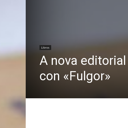
Libros
A nova editoria
con «Fulgor»