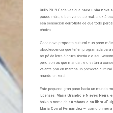
Xullo 2019 Cada vez que
nace unha nova e
pouco máis, o ben vence ao mal, a luz á os
esa sensación derrotista de que todo per
choiva.
Cada nova proposta cultural é un paso máis
obsolescencia que teñen programada para
ao pé da letra á bruxa Avería e o seu
vivaom
pero son os que mandan, e o están a conse
valente pon en marcha un proxecto cultural 
mundo en xeral.
Este pequeno gran paso hacia un mundo mel
lucenses,
María Grandío e Nieves Neira
, 
baixo o nome de
«Ámboa» e co libro «Ful
María Corral Fernández –
como primeira 