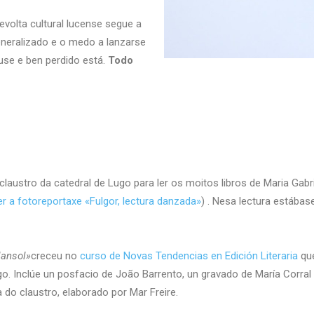
volta cultural lucense segue a
xeneralizado e o medo a lanzarse
use e ben perdido está.
Todo
laustro da catedral de Lugo para ler os moitos libros de Maria Gabr
er a fotoreportaxe «Fulgor, lectura danzada»
) . Nesa lectura estábase 
lansol»
creceu no
curso de Novas Tendencias en Edición Literaria
que
. Inclúe un posfacio de João Barrento, un gravado de María Corral 
 do claustro, elaborado por Mar Freire.