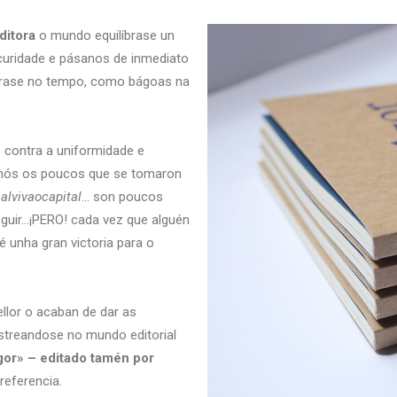
ditora
o mundo equilíbrase un
curidade e pásanos de inmediato
derase no tempo, como bágoas na
 contra a uniformidade e
 nós os poucos que se tomaron
alvivaocapital
… son poucos
guir…¡PERO! cada vez que alguén
é unha gran victoria para o
lor o acaban de dar as
estreandose no mundo editorial
gor» – editado tamén por
referencia.