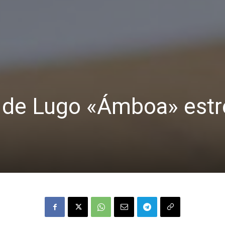
l de Lugo «Ámboa» est