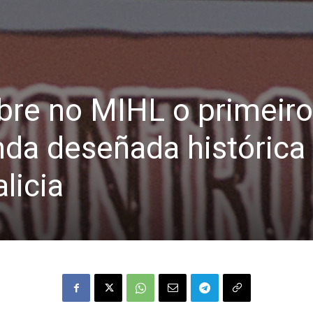
bre no MIHL o primeiro
nda deseñada histórica
licia