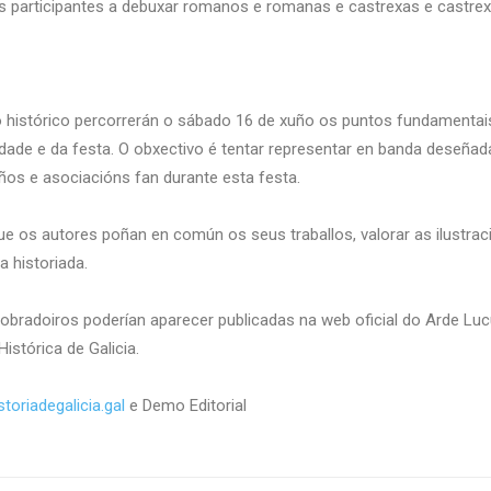
os participantes a debuxar romanos e romanas e castrexas e castre
ro histórico percorrerán o sábado 16 de xuño os puntos fundamentai
idade e da festa. O obxectivo é tentar representar en banda deseñad
iños e asociacións fan durante esta festa.
 os autores poñan en común os seus traballos, valorar as ilustraci
a historiada.
 obradoiros poderían aparecer publicadas na web oficial do Arde Lucu
istórica de Galicia.
toriadegalicia.gal
e Demo Editorial