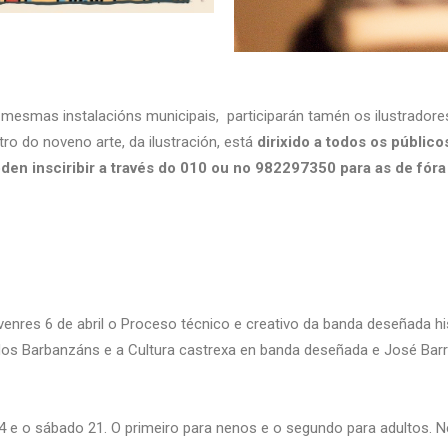
 mesmas instalacións municipais, participarán tamén os ilustradores
o do noveno arte, da ilustración, está
dirixido a todos os público
oden insciribir a través do 010 ou no 982297350 para as de fór
nres 6 de abril o Proceso técnico e creativo da banda deseñada his
 dos Barbanzáns e a Cultura castrexa en banda deseñada e José Bar
4 e o sábado 21. O primeiro para nenos e o segundo para adultos. Ne