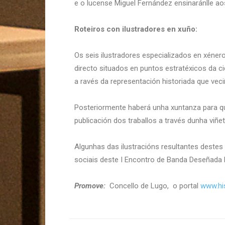
e o lucense Miguel Fernández ensinaránlle a
Roteiros con ilustradores en xuño:
Os seis ilustradores especializados en xéne
directo situados en puntos estratéxicos da c
a ravés da representación historiada que vec
Posteriormente haberá unha xuntanza para que
publicación dos traballos a través dunha viñet
Algunhas das ilustracións resultantes destes
sociais deste I Encontro de Banda Deseñada H
Promove:
Concello de Lugo, o portal
www.his