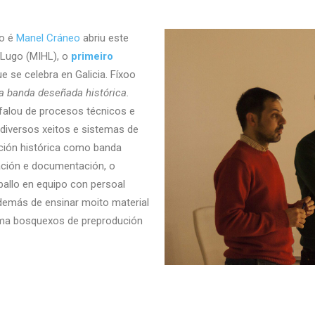
mo é
Manel Cráneo
abriu este
 Lugo (MIHL), o
primeiro
e se celebra en Galicia. Fíxoo
a banda deseñada histórica.
 falou de procesos técnicos e
 diversos xeitos e sistemas de
cción histórica como banda
gación e documentación, o
aballo en equipo con persoal
demás de ensinar moito material
coma bosquexos de preprodución