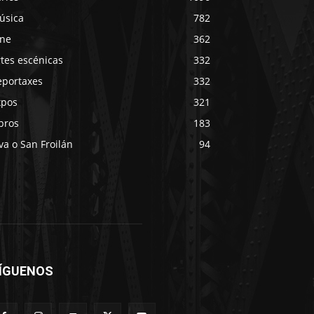
úsica
782
ine
362
tes escénicas
332
eportaxes
332
xpos
321
bros
183
va o San Froilán
94
ÍGUENOS