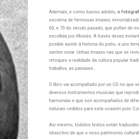
Ademais, e como luxoso adobío,
o fotógra
escolma de fermosas imaxes, inmortalizad
60, e 70 do século pasado, que poñen de ma
escollida por Moisés. A través deses instan
posible asistir á historia do pobo, a uns te
senten estar. Unhas imaxes nas que se revi
retoques a realidade da cultura popular tradi
traballos, as paisaxes…
O libro vai acompañado por un CD no que se
diversos instrumentos musicais que reprod
harmonías e que son acompañados de dife
naturais cedidos para esta ocasión polo Co
Así mesmo, tódolos textos están traducidos
obxectivo de que o noso patrimonio cultural