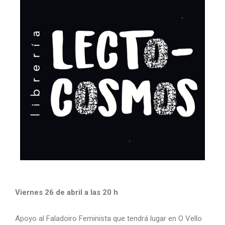
Viernes 26 de abril a las 20 h
Apoyo al Faladoiro Feminista que tendrá lugar en O Vello