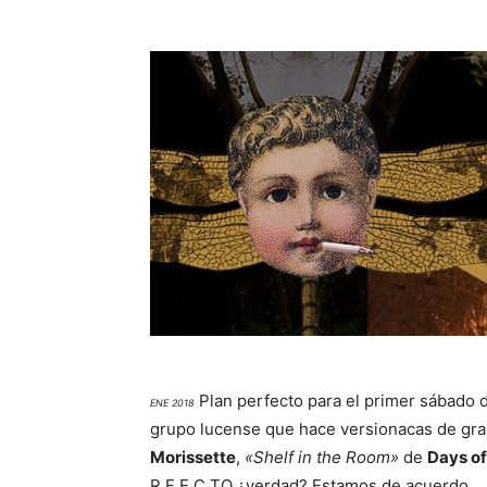
Plan perfecto para el primer sábado d
ENE 2018
grupo lucense que hace versionacas de gra
Morissette
,
«Shelf in the Room»
de
Days o
R F E C TO ¿verdad? Estamos de acuerdo.