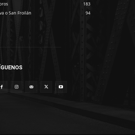
bros
183
va o San Froilán
94
ÍGUENOS