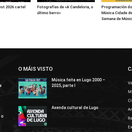
est 2026 cartel
Fotografías de «A Candeloria, o
Programación do 
último berro»
Música Cidade de
Semana de Músic
O MÁIS VISTO
C
Música feita en Lugo 2000 –
Va
a
2025, parte I
M
C
Axenda cultural de Lugo
Ar
 o
R
E