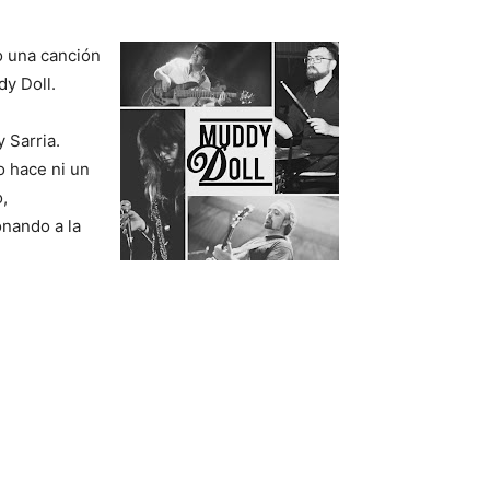
o una canción
dy Doll.
y Sarria.
o hace ni un
,
onando a la