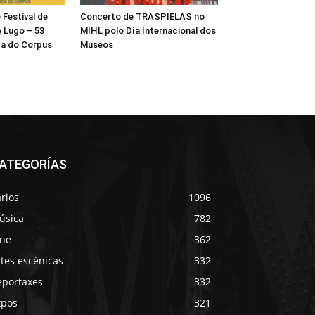
Festival de
Concerto de TRASPIELAS no
 Lugo – 53
MIHL polo Día Internacional dos
a do Corpus
Museos
ATEGORÍAS
rios
1096
úsica
782
ine
362
tes escénicas
332
eportaxes
332
xpos
321