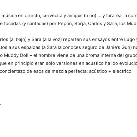
 música en directo, cervecita y amigxs (o no) … y tararear a cor
 tocadas (y cantadas) por Pepón, Borja, Carlos y Sara, los Mud
Carlos (al bajo) y Sara (a la voz) reparten sus ensayos entre Lugo 
tos a sus espaldas (a Sara la conoces seguro de Janie’s Gun) n
o Muddy Doll – el nombre viene de una broma interna del grupo
ue en principio eran sólo versiones en acústico ha ido evoluci
conciertazo de esos de mezcla perfecta: acústico + eléctrico
.