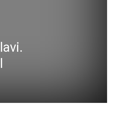
avi.
l