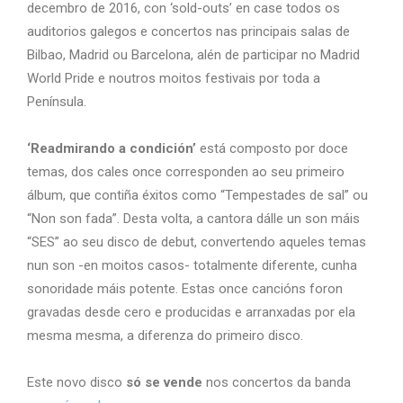
decembro de 2016, con ‘sold-outs’ en case todos os
auditorios galegos e concertos nas principais salas de
Bilbao, Madrid ou Barcelona, alén de participar no Madrid
World Pride e noutros moitos festivais por toda a
Península.
‘Readmirando a condición’
está composto por doce
temas, dos cales once corresponden ao seu primeiro
álbum, que contiña éxitos como “Tempestades de sal” ou
“Non son fada”. Desta volta, a cantora dálle un son máis
“SES” ao seu disco de debut, convertendo aqueles temas
nun son -en moitos casos- totalmente diferente, cunha
sonoridade máis potente. Estas once cancións foron
gravadas desde cero e producidas e arranxadas por ela
mesma mesma, a diferenza do primeiro disco.
Este novo disco
só se vende
nos concertos da banda