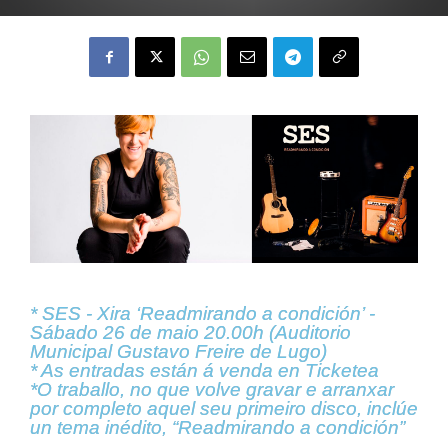
* SES - Xira ‘Readmirando a condición’ -
Sábado 26 de maio 20.00h (Auditorio
Municipal Gustavo Freire de Lugo)
* As entradas están á venda en Ticketea
*O traballo, no que volve gravar e arranxar
por completo aquel seu primeiro disco, inclúe
un tema inédito, “Readmirando a condición”