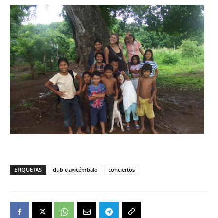
ETIQUETAS
club clavicémbalo
conciertos