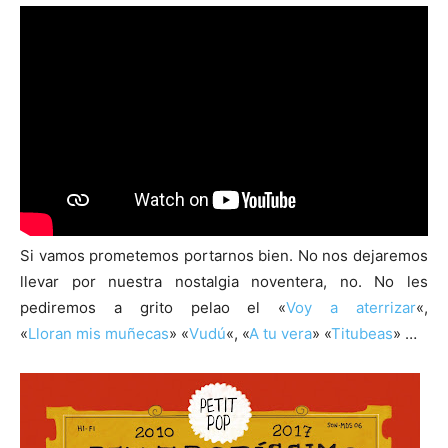
Si vamos prometemos portarnos bien. No nos dejaremos
llevar por nuestra nostalgia noventera, no. No les
pediremos a grito pelao el «
Voy a aterrizar
«,
«
Lloran mis muñecas
» «
Vudú
«, «
A tu vera
» «
Titubeas
» …