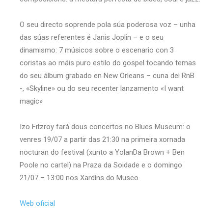
O seu directo soprende pola súa poderosa voz – unha
das súas referentes é Janis Joplin – e o seu
dinamismo: 7 músicos sobre o escenario con 3
coristas ao máis puro estilo do gospel tocando temas
do seu álbum grabado en New Orleans – cuna del RnB
-, «Skyline» ou do seu recenter lanzamento «I want
magic»
Izo Fitzroy fará dous concertos no Blues Museum: o
venres 19/07 a partir das 21:30 na primeira xornada
nocturan do festival (xunto a YolanDa Brown + Ben
Poole no cartel) na Praza da Soidade e o domingo
21/07 – 13:00 nos Xardíns do Museo.
Web oficial