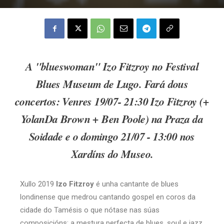
A "blueswoman" Izo Fitzroy no Festival
Blues Museum de Lugo. Fará dous
concertos: Venres 19/07- 21:30 Izo Fitzroy (+
YolanDa Brown + Ben Poole) na Praza da
Soidade e o domingo 21/07 - 13:00 nos
Xardíns do Museo.
Xullo 2019
Izo Fitzroy
é unha cantante de blues
londinense que medrou cantando gospel en coros da
cidade do Tamésis o que nótase nas súas
composicións: a mestura perfecta de blues, soul e jazz.