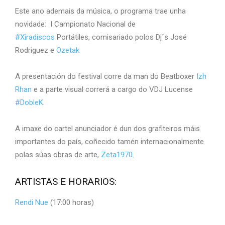
Este ano ademais da música, o programa trae unha
novidade: I Campionato Nacional de
#
Xiradiscos
Portátiles, comisariado polos Dj´s José
Rodriguez e
Ozetak
A presentación do festival corre da man do Beatboxer
Izh
Rhan
e a parte visual correrá a cargo do VDJ Lucense
#
DobleK
.
A imaxe do cartel anunciador é dun dos grafiteiros máis
importantes do país, coñecido tamén internacionalmente
polas súas obras de arte,
Zeta1970
.
ARTISTAS E HORARIOS:
Rendi Nue
(17:00 horas)