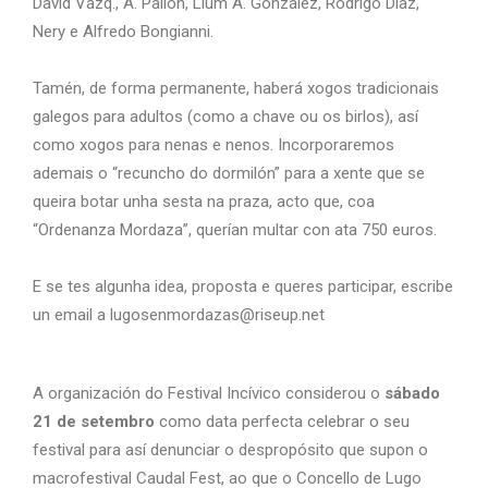
David Vazq., A. Pallón, Llum A. González, Rodrigo Díaz,
Nery e Alfredo Bongianni.
Tamén, de forma permanente, haberá xogos tradicionais
galegos para adultos (como a chave ou os birlos), así
como xogos para nenas e nenos. Incorporaremos
ademais o “recuncho do dormilón” para a xente que se
queira botar unha sesta na praza, acto que, coa
“Ordenanza Mordaza”, querían multar con ata 750 euros.
E se tes algunha idea, proposta e queres participar, escribe
un email a lugosenmordazas@riseup.net
A organización do Festival Incívico considerou o
sábado
21 de setembro
como data perfecta celebrar o seu
festival para así denunciar o despropósito que supon o
macrofestival Caudal Fest, ao que o Concello de Lugo