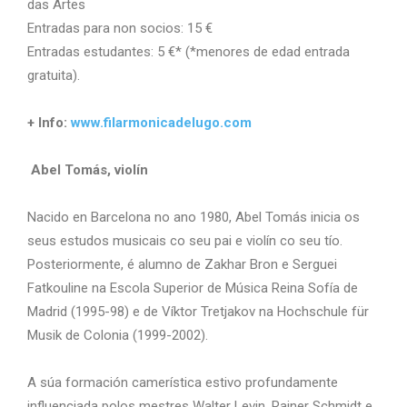
das Artes
Entradas para non socios: 15 €
Entradas estudantes: 5 €* (*menores de edad entrada
gratuita).
+ Info:
www.filarmonicadelugo.com
Abel Tomás, violín
Nacido en Barcelona no ano 1980, Abel Tomás inicia os
seus estudos musicais co seu pai e violín co seu tío.
Posteriormente, é alumno de Zakhar Bron e Serguei
Fatkouline na Escola Superior de Música Reina Sofía de
Madrid (1995-98) e de Víktor Tretjakov na Hochschule für
Musik de Colonia (1999-2002).
A súa formación camerística estivo profundamente
influenciada polos mestres Walter Levin, Rainer Schmidt e