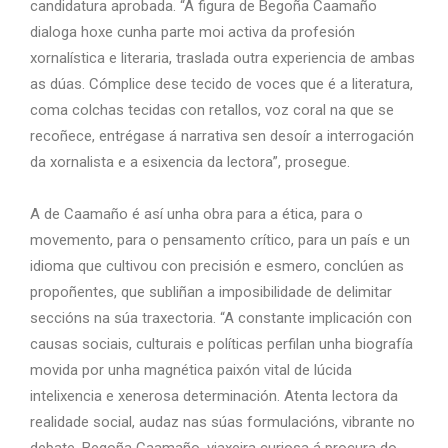
candidatura aprobada. “A figura de Begoña Caamaño
dialoga hoxe cunha parte moi activa da profesión
xornalística e literaria, traslada outra experiencia de ambas
as dúas. Cómplice dese tecido de voces que é a literatura,
coma colchas tecidas con retallos, voz coral na que se
recoñece, entrégase á narrativa sen desoír a interrogación
da xornalista e a esixencia da lectora”, prosegue.
A de Caamaño é así unha obra para a ética, para o
movemento, para o pensamento crítico, para un país e un
idioma que cultivou con precisión e esmero, conclúen as
propoñentes, que subliñan a imposibilidade de delimitar
seccións na súa traxectoria. “A constante implicación con
causas sociais, culturais e políticas perfilan unha biografía
movida por unha magnética paixón vital de lúcida
intelixencia e xenerosa determinación. Atenta lectora da
realidade social, audaz nas súas formulacións, vibrante no
debate, Begoña Caamaño, viaxeira curiosa á procura do