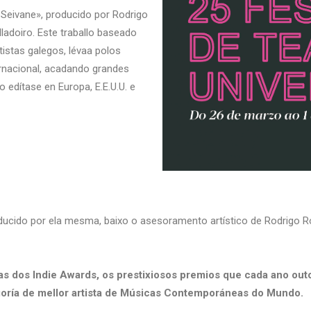
 Seivane», producido por Rodrigo
adoiro. Este traballo baseado
istas galegos, lévaa polos
ernacional, acadando grandes
o edítase en Europa, E.E.U.U. e
ducido por ela mesma, baixo o asesoramento artístico de Rodrigo
stas dos Indie Awards, os prestixiosos premios que cada ano ou
goría de mellor artista de Músicas Contemporáneas do Mundo.