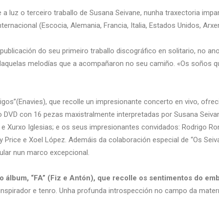
a luz o terceiro traballo de Susana Seivane, nunha traxectoria impar
ernacional (Escocia, Alemania, Francia, Italia, Estados Unidos, Arxent
blicación do seu primeiro traballo discográfico en solitario, no ano
e daquelas melodías que a acompañaron no seu camiño. «Os soños qu
os”(Enavies), que recolle un impresionante concerto en vivo, ofrec
o DVD con 16 pezas maxistralmente interpretadas por Susana Seivane
z e Xurxo Iglesias; e os seus impresionantes convidados: Rodrigo R
y Price e Xoel López. Ademáis da colaboración especial de “Os Seiv
ular nun marco excepcional.
to álbum, “FA” (Fiz e Antón), que recolle os sentimentos do em
, inspirador e tenro. Unha profunda introspección no campo da mater