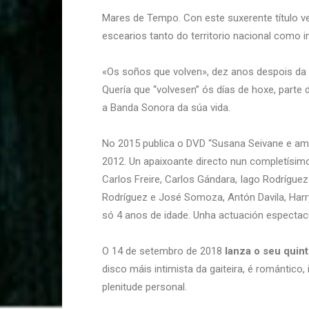
Mares de Tempo. Con este suxerente título ve 
escearios tanto do territorio nacional como int
«Os soños que volven», dez anos despois da pu
Quería que “volvesen” ós días de hoxe, part
a Banda Sonora da súa vida.
No 2015 publica o DVD “Susana Seivane e amig
2012. Un apaixoante directo nun completísim
Carlos Freire, Carlos Gándara, Iago Rodrígue
Rodríguez e José Somoza, Antón Davila, Harr
só 4 anos de idade. Unha actuación espectac
O 14 de setembro de 2018
lanza o seu quin
disco máis intimista da gaiteira, é romántico
plenitude personal.