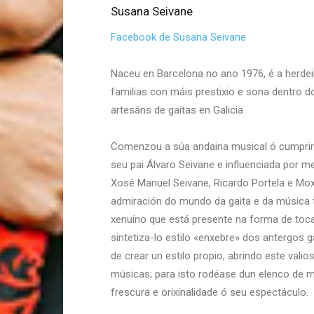
Susana Seivane
Facebook de Susana Seivane
Naceu en Barcelona no ano 1976, é a herdeir
familias con máis prestixio e sona dentro 
artesáns de gaitas en Galicia.
Comenzou a súa andaina musical ó cumprir 
seu pai Álvaro Seivane e influenciada por m
Xosé Manuel Seivane, Ricardo Portela e Mo
admiración do mundo da gaita e da música tra
xenuíno que está presente na forma de toca
sintetiza-lo estilo «enxebre» dos antergos g
de crear un estilo propio, abrindo este valio
músicas; para isto rodéase dun elenco de 
frescura e orixinalidade ó seu espectáculo.