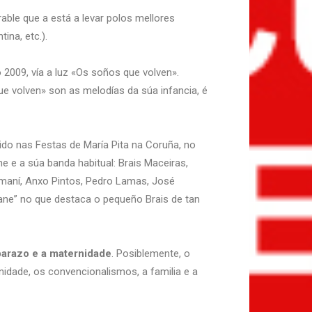
able que a está a levar polos mellores
ina, etc.).
 2009, vía a luz «Os soños que volven».
e volven» son as melodías da súa infancia, é
ido nas Festas de María Pita na Coruña, no
 e a súa banda habitual: Brais Maceiras,
omaní, Anxo Pintos, Pedro Lamas, José
ane” no que destaca o pequeño Brais de tan
barazo e a maternidade
. Posiblemente, o
nidade, os convencionalismos, a familia e a