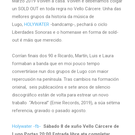
Marzo 2019 Volven a casa. Volven e deberíamos colgar
un SOLD OUT en toda regra no Vello Cárcere. Unha das
mellores grupos da historia da música de
Lugo,
HOLYWATER
-bandcamp-, pechará o ciclo
Liberdades Sonoras e o homenaxe en forma de sold-
out é máis que merecido.
Corrían finais dos 90 e Ricardo, Martín, Luis e Laura
formaban a banda que en moi pouco tempo
convertiríase nun dos grupos de Lugo con maior
repercusión na península. Tras cambios na formación
orixinal, seis publicacións e sete anos de silencio
discográfico están de volta para estrear un novo
traballo “Arboreal” (Ernie Records, 2019), a súa sétima
referencia, gravado o pasado agosto.
Holywater -fb-
Sábado 8 de xuño Vello Cárcere de
Lugo Portas 20:00 Entrada libre ata completar