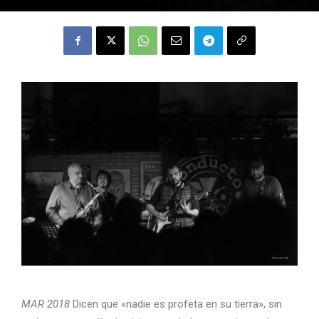
MAR 2018
Dicen que «nadie es profeta en su tierra», sin