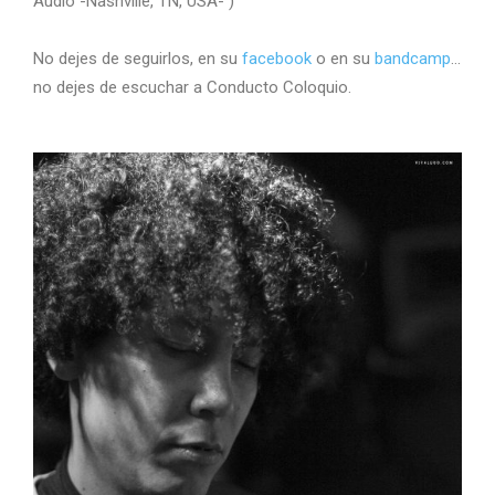
Audio -Nashville, TN, USA- )
No dejes de seguirlos, en su
facebook
o en su
bandcamp
…
no dejes de escuchar a Conducto Coloquio.