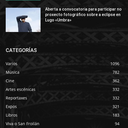
Aberta a convocatoria para participar no
proxecto fotográfico sobre a eclipse en
Lugo «Umbra»
CATEGORÍAS
Varios
1096
Música
782
Cine
362
Artes escénicas
332
Reportaxes
332
Expos
321
Libros
183
Viva o San Froilán
94