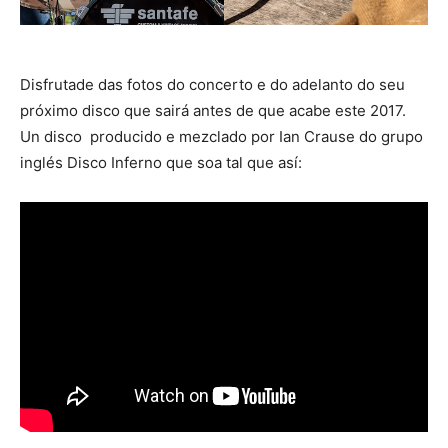
Disfrutade das fotos do concerto e do adelanto do seu
próximo disco que sairá antes de que acabe este 2017.
Un disco producido e mezclado por Ian Crause do grupo
inglés Disco Inferno que soa tal que así: