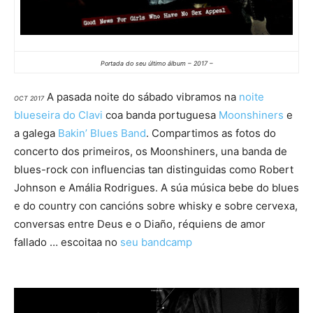
Portada do seu último álbum – 2017 –
A pasada noite do sábado vibramos na
noite
OCT 2017
blueseira do Clavi
coa banda portuguesa
Moonshiners
e
a galega
Bakin’ Blues Band
. Compartimos as fotos do
concerto dos primeiros, os Moonshiners, una banda de
blues-rock con influencias tan distinguidas como Robert
Johnson e Amália Rodrigues. A súa música bebe do blues
e do country con cancións sobre whisky e sobre cervexa,
conversas entre Deus e o Diaño, réquiens de amor
fallado … escoitaa no
seu bandcamp