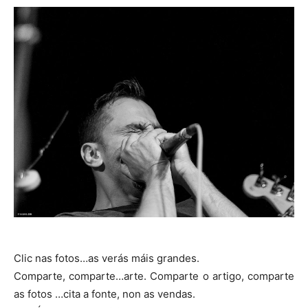
Clic nas fotos…as verás máis grandes.
Comparte, comparte…arte. Comparte o artigo, comparte
as fotos …cita a fonte, non as vendas.