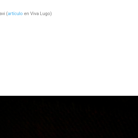
vi (
artículo
en Viva Lugo)