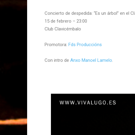
Concierto de despedida: “Es un árbol” en el Cla
15 de febrero – 23:00
Club Clavicémbalo
Promotora:
Fds Produccións
Con intro de
Anxo Manoel Lamelo
.