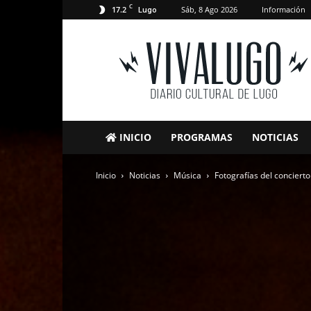
C
17.2
Sáb, 8 Ago 2026
Información
Lugo
VivaLugo
INICIO
PROGRAMAS
NOTICIAS
Inicio
Noticias
Música
Fotografías del conciert