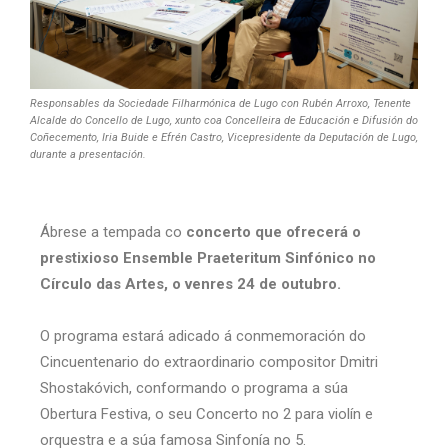
Responsables da Sociedade Filharmónica de Lugo con Rubén Arroxo, Tenente
Alcalde do Concello de Lugo, xunto coa Concelleira de Educación e Difusión do
Coñecemento, Iria Buide e Efrén Castro, Vicepresidente da Deputación de Lugo,
durante a presentación.
Ábrese a tempada co
concerto que ofrecerá o
prestixioso Ensemble Praeteritum Sinfónico no
Círculo das Artes, o venres 24 de outubro.
O programa estará adicado á conmemoración do
Cincuentenario do extraordinario compositor Dmitri
Shostakóvich, conformando o programa a súa
Obertura Festiva, o seu Concerto no 2 para violín e
orquestra e a súa famosa Sinfonía no 5.