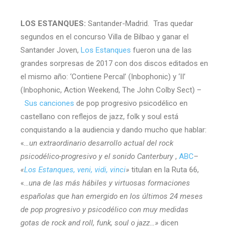
LOS ESTANQUES:
Santander-Madrid. Tras quedar
segundos en el concurso Villa de Bilbao y ganar el
Santander Joven,
Los Estanques
fueron una de las
grandes sorpresas de 2017 con dos discos editados en
el mismo año: ‘Contiene Percal’ (Inbophonic) y ‘II’
(Inbophonic, Action Weekend, The John Colby Sect) –
Sus canciones
de pop progresivo psicodélico en
castellano con reflejos de jazz, folk y soul está
conquistando a la audiencia y dando mucho que hablar:
«
…un extraordinario desarrollo actual del rock
psicodélico-progresivo y el sonido Canterbury
,
ABC
–
«
Los Estanques, veni, vidi, vinci
»
titulan en la Ruta 66,
«…
una de las más hábiles y virtuosas formaciones
españolas que han emergido en los últimos 24 meses
de pop progresivo y psicodélico con muy medidas
gotas de rock and roll, funk, soul o jazz…»
dicen