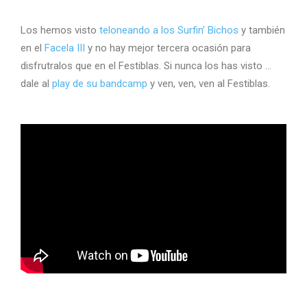
Los hemos visto
teloneando a los Surfin’ Bichos
y también
en el
Facela III
y no hay mejor tercera ocasión para
disfrutralos que en el Festiblas. Si nunca los has visto …
dale al
play de su bandcamp
y ven, ven, ven al Festiblas.