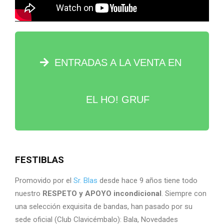
ENTRADAS A LA VENTA EN
EL HO! GRUF
FESTIBLAS
Promovido por el
Sr. Blas
desde hace 9 años tiene todo
nuestro
RESPETO y APOYO incondicional
. Siempre con
una selección exquisita de bandas, han pasado por su
sede oficial (Club Clavicémbalo): Bala, Novedades