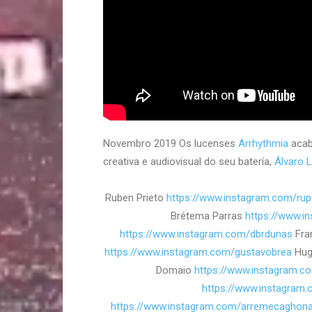
Novembro 2019 Os lucenses
Arrhythmia
acab
creativa e audiovisual do seu batería,
Álvaro L
Ruben Prieto
https://www.instagram.com/rup
Brétema Parras
https://www.i
https://www.instagram.com/dbrdunas
Fra
https://www.instagram.com/gustavobrea
Hug
Domaio
https://www.instagram.c
https://www.instagram
https://www.instagram.com/arremecaghon