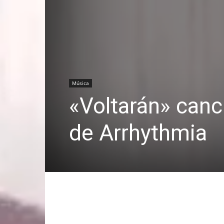
Música
«Voltarán» canc
de Arrhythmia