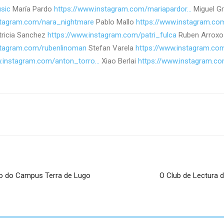
sic
María Pardo
https://www.instagram.com/mariapardor…
Miguel G
stagram.com/nara_nightmare
Pablo Mallo
https://www.instagram.c
ricia Sanchez
https://www.instagram.com/patri_fulca
Ruben Arroxo
stagram.com/rubenlinoman
Stefan Varela
https://www.instagram.com
w.instagram.com/anton_torro…
Xiao Berlai
https://www.instagram.co
co do Campus Terra de Lugo
O Club de Lectura 