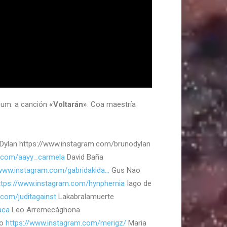
bum: a canción
«Voltarán»
. Coa maestría
Dylan https://www.instagram.com/brunodylan
m.com/aayy_carmela
David Baña
/www.instagram.com/gabridakida…
Gus Nao
ttps://www.instagram.com/hynphernia
Iago de
.com/juditagainst
Lakabralamuerte
aca
Leo Arremecághona
lo
https://www.instagram.com/merigz/
Maria