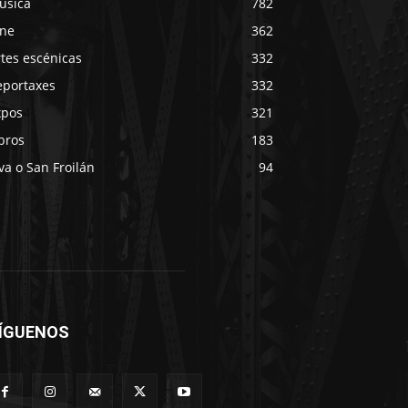
úsica
782
ine
362
tes escénicas
332
eportaxes
332
xpos
321
bros
183
va o San Froilán
94
ÍGUENOS