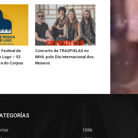
Festival de
Concerto de TRASPIELAS no
e Lugo – 53
MIHL polo Día Internacional dos
a do Corpus
Museos
ATEGORÍAS
rios
1096