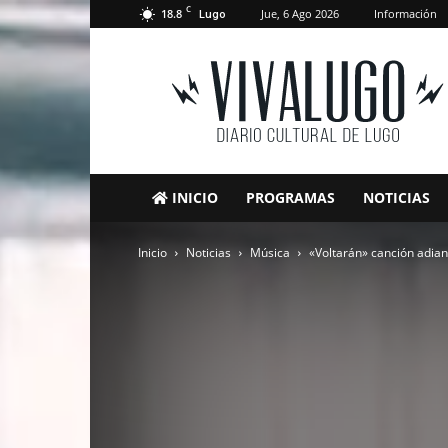
C
18.8
Jue, 6 Ago 2026
Información
Lugo
VivaLugo
INICIO
PROGRAMAS
NOTICIAS
Inicio
Noticias
Música
«Voltarán» canción adia