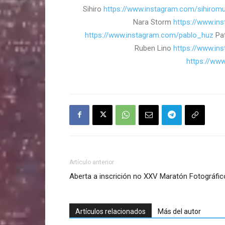
Sihiro
https://www.instagram.com/sihiromu
Nara Storm
https://www.in
https://www.instagram.com/pablo_huz
Pat
Ruben Lino
https://www.in
https://ww
Artículo anterior
Aberta a inscrición no XXV Maratón Fotográfi
Artículos relacionados
Más del autor