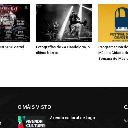
st 2026 cartel
Fotografías de «A Candeloria, o
Programación do 
último berro»
Música Cidade d
Semana de Músic
O MÁIS VISTO
C
Axenda cultural de Lugo
Va
a