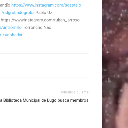
randío
https://www.instagram.com/sdestelo
om/odgrobadogroba
Pablo Uz
 https://www.instagram.com/ruben_arroxo
/antromillo
Torroncho Nao
m/xiaoberlai
Artículo siguiente
da Biblioteca Municipal de Lugo busca membros