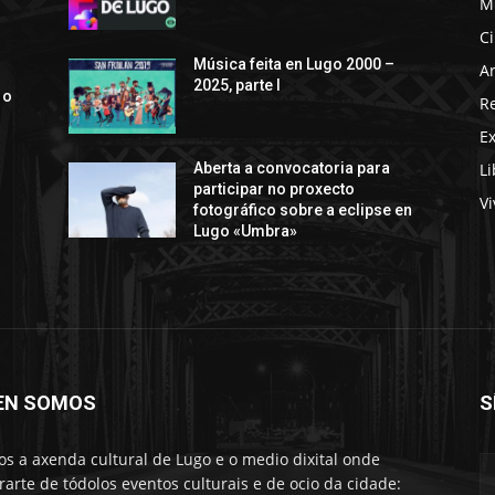
M
C
s
Música feita en Lugo 2000 –
Ar
2025, parte I
 o
R
E
Li
Aberta a convocatoria para
participar no proxecto
Vi
fotográfico sobre a eclipse en
Lugo «Umbra»
EN SOMOS
S
s a axenda cultural de Lugo e o medio dixital onde
rarte de tódolos eventos culturais e de ocio da cidade: