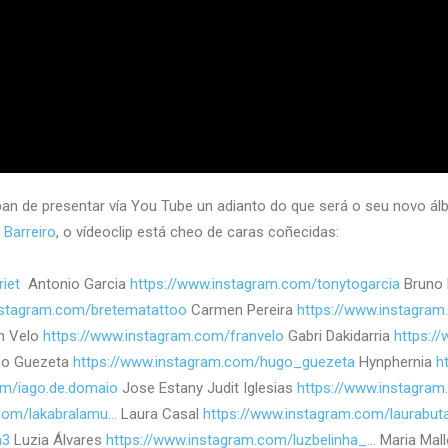
an de presentar vía You Tube un adianto do que será o seu novo ál
 Barreiro
, o vídeoclip está cheo de caras coñecidas:
riet
Antonio Garcia
https://www.instagram.com/tonytogarcia
Bruno 
nstagram.com/bretematattoo
Carmen Pereira
https://www.instagra
n Velo
https://www.instagram.com/franvelo
Gabri Dakidarria
https:/
o Guezeta
https://www.instagram.com/hugo_guezeta
Hynphernia
h
om/iago.de.domaio
Jose Estany Judit Iglesias
https://www.instagram
.com/lakabralamu…
Laura Casal
https://www.instagram.com/laurabut
a3
Luzia Álvares
https://www.instagram.com/luzbelinha_…
Maria Mal