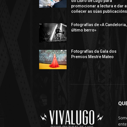
do Libro de Lugo para
promocionar a lectura e dar a
coñecer as súas publicación
Fotografías de «A Candeloria,
último berro»
Fotografías da Gala dos
Premios Mestre Mateo
QU
Somo
ente