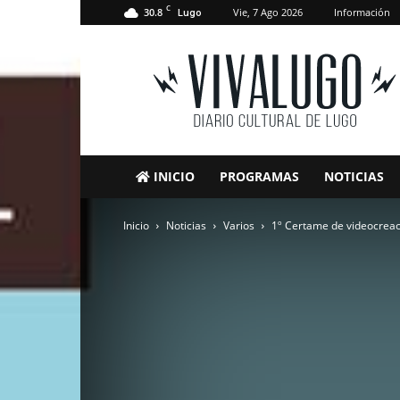
C
30.8
Vie, 7 Ago 2026
Información
Lugo
VivaLugo
INICIO
PROGRAMAS
NOTICIAS
Inicio
Noticias
Varios
1º Certame de videocrea