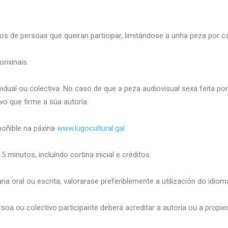
s de persoas que queiran participar, limitándose a unha peza por ca
rixinais.
idual ou colectiva. No caso de que a peza audiovisual sexa feita po
 que firme a súa autoría.
spoñible na páxina
www.lugocultural.gal
minutos, incluíndo cortina inicial e créditos.
ia oral ou escrita, valorarase preferiblemente a utilización do idiom
oa ou colectivo participante deberá acreditar a autoría ou a propie