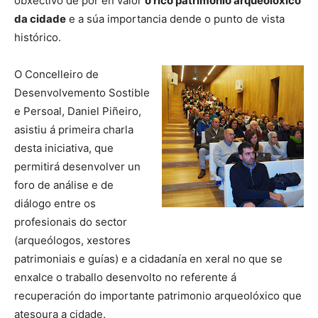
obxectivo de pór en valor
o rico patrimonio arqueolóxico
da cidade
e a súa importancia dende o punto de vista
histórico.
O Concelleiro de
Desenvolvemento Sostible
e Persoal, Daniel Piñeiro,
asistiu á primeira charla
desta iniciativa, que
permitirá desenvolver un
foro de análise e de
diálogo entre os
profesionais do sector
(arqueólogos, xestores
patrimoniais e guías) e a cidadanía en xeral no que se
enxalce o traballo desenvolto no referente á
recuperación do importante patrimonio arqueolóxico que
atesoura a cidade.