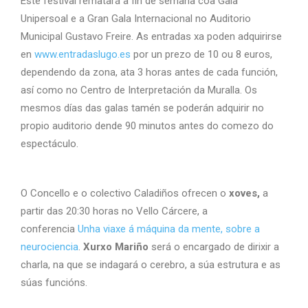
Este festival rematará a fin de semana coa Gala
Unipersoal e a Gran Gala Internacional no Auditorio
Municipal Gustavo Freire. As entradas xa poden adquirirse
en
www.entradaslugo.es
por un prezo de 10 ou 8 euros,
dependendo da zona, ata 3 horas antes de cada función,
así como no Centro de Interpretación da Muralla. Os
mesmos días das galas tamén se poderán adquirir no
propio auditorio dende 90 minutos antes do comezo do
espectáculo.
O Concello e o colectivo Caladiños ofrecen o
xoves,
a
partir das 20:30 horas no Vello Cárcere, a
conferencia
Unha viaxe á máquina da mente, sobre a
neurociencia
.
Xurxo Mariño
será o encargado de dirixir a
charla, na que se indagará o cerebro, a súa estrutura e as
súas funcións.