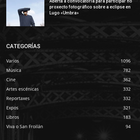
Aberta a convocatoria para participar no
proxecto fotográfico sobre a eclipse en
Lugo «Umbra»
CATEGORÍAS
Varios
1096
Música
782
Cine
362
Artes escénicas
332
Reportaxes
332
Expos
321
Libros
183
Viva o San Froilán
94