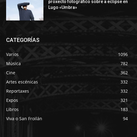
proxecto fotográfico sobre a eclipse en
Lugo «Umbra»
CATEGORÍAS
Varios
1096
Música
782
Cine
362
Artes escénicas
332
Reportaxes
332
Expos
321
Libros
183
Viva o San Froilán
94