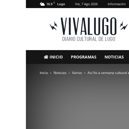
C
16.9
Vie, 7 Ago 2026
Información
Lugo
VivaLugo
INICIO
PROGRAMAS
NOTICIAS
Inicio
Noticias
Varios
Así foi a semana cultural 