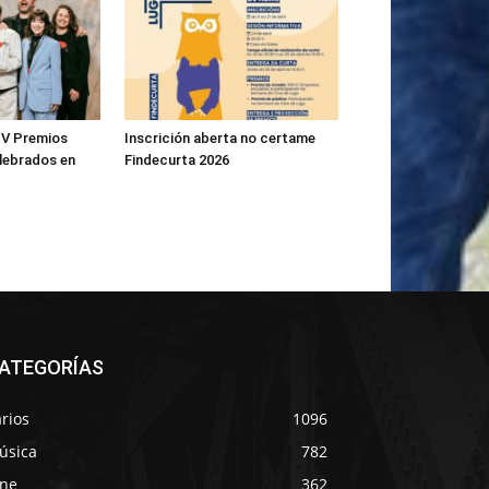
IV Premios
Inscrición aberta no certame
lebrados en
Findecurta 2026
ATEGORÍAS
rios
1096
úsica
782
ine
362