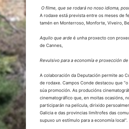
O filme, que se rodará no noso idioma, posú
A rodaxe está prevista entre os meses de fe
tamén en Monterroso, Monforte, Viveiro, B
Aquilo que arde
é unha proxecto con proxecc
de Cannes,
Revulsivo para a economía e proxección de
A colaboración da Deputación permite ao C
de rodaxe. Campos Conde destacou que “o d
súa promoción. As producións cinematográf
cinematográfico que, en moitas ocasións, n
participarán na película, dirixido persoalm
Galicia e das provincias limítrofes das com
supuxo un estímulo para a economía local”.