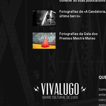
coñecer as súas publicacións
Fotografías de «A Candeloria,
último berro»
Fotografías da Gala dos
Premios Mestre Mateo
QU
Somo
ente
conc
pres