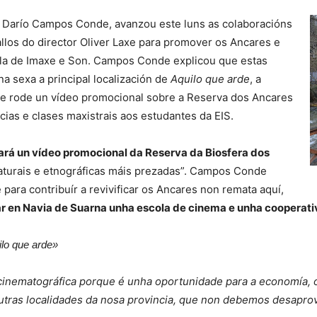
 Darío Campos Conde, avanzou este luns as colaboracións
llos do director Oliver Laxe para promover os Ancares e
ola de Imaxe e Son. Campos Conde explicou que estas
a sexa a principal localización de
Aquilo que arde
, a
Laxe rode un vídeo promocional sobre a Reserva dos Ancares
ias e clases maxistrais aos estudantes da EIS.
ará un vídeo promocional da Reserva da Biosfera dos
naturais e etnográficas máis prezadas”. Campos Conde
ara contribuír a revivificar os Ancares non remata aquí,
r en Navia de Suarna unha escola de cinema e unha cooperativ
ilo que arde»
inematográfica porque é unha oportunidade para a economía, o
tras localidades da nosa provincia, que non debemos desaprov