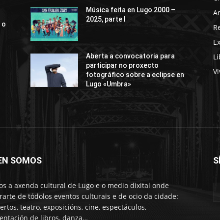
Música feita en Lugo 2000 –
Ar
2025, parte I
 o
R
E
Li
Aberta a convocatoria para
participar no proxecto
Vi
fotográfico sobre a eclipse en
Lugo «Umbra»
EN SOMOS
S
s a axenda cultural de Lugo e o medio dixital onde
rarte de tódolos eventos culturais e de ocio da cidade:
ertos, teatro, exposicións, cine, espectáculos,
entación de libros, danza…