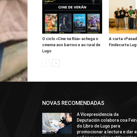
O ciclo «Cine na Rúa» achega o
A curta «Pasad
cinema aos barrios e ao rural de
Findecurta Lug
Lugo
NOVAS RECOMENDADAS
A Vicepresidencia da
Deputación colabora coa Feir
do Libro de Lugo para
promocionar a lectura e dar a