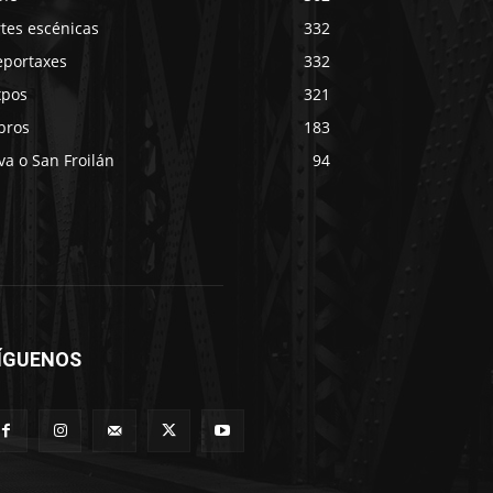
tes escénicas
332
eportaxes
332
xpos
321
bros
183
va o San Froilán
94
ÍGUENOS