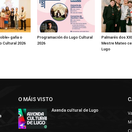
oble» gaña o
Programación do Lugo Cultural
Palmarés dos XX
o Cultural 2026
2026
Mestre Mateo ce
Lugo
O MÁIS VISTO
C
Axenda cultural de Lugo
Va
a
M
C