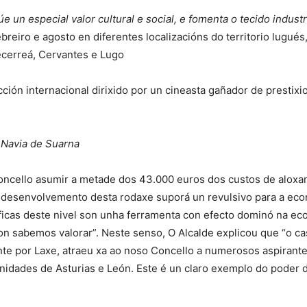
e un especial valor cultural e social, e fomenta o tecido industr
breiro e agosto en diferentes localizacións do territorio lugué
ecerreá, Cervantes e Lugo
ión internacional dirixido por un cineasta gañador de prestixio
 Navia de Suarna
oncello asumir a metade dos 43.000 euros dos custos de aloxa
esenvolvemento desta rodaxe suporá un revulsivo para a econo
icas deste nivel son unha ferramenta con efecto dominó na eco
on sabemos valorar”. Neste senso, O Alcalde explicou que “o ca
ente por Laxe, atraeu xa ao noso Concello a numerosos aspirant
unidades de Asturias e León. Este é un claro exemplo do poder 