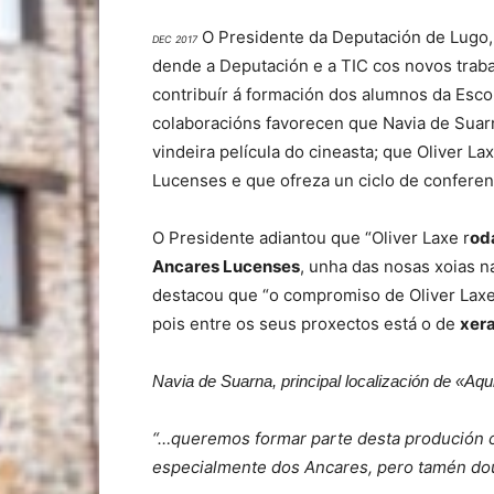
O Presidente da Deputación de Lugo,
DEC 2017
dende a Deputación e a TIC cos novos traba
contribuír á formación dos alumnos da Esc
colaboracións favorecen que Navia de Suarn
vindeira película do cineasta; que Oliver 
Lucenses e que ofreza un ciclo de conferenc
O Presidente adiantou que “Oliver Laxe r
od
Ancares Lucenses
, unha das nosas xoias 
destacou que “o compromiso de Oliver Laxe p
pois entre os seus proxectos está o de
xera
Navia de Suarna, principal localización de «Aqu
“…queremos formar parte desta produción c
especialmente dos Ancares, pero tamén dou