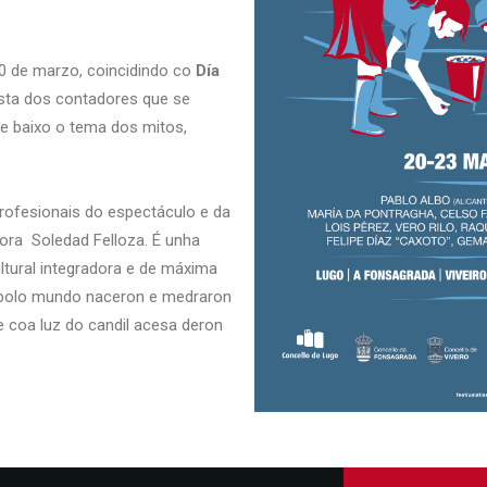
20 de marzo, coincidindo co
Día
esta dos contadores que se
e baixo o tema dos mitos,
profesionais do espectáculo e da
adora Soledad Felloza. É unha
ltural integradora e de máxima
n polo mundo naceron e medraron
 e coa luz do candil acesa deron