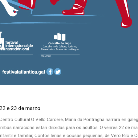
 22 e 23 de marzo
entro Cultural O Vello Cárcere, María da Pontragha narrará en gal
bas narracións están dirixidas para os adultos. O venres 22 de marz
 infantil e familiar, Contos lerias e cousas pequenas, de Vero Rilo e 