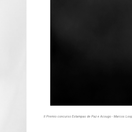
II Premio concurso Estampas de Paz e Acougo - Marcos Loo