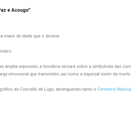
Paz e Acougo”
oa maior de idade que o desexe.
vembro.
áis amplia expresión, a temática versará sobre a simboloxía das con
arga emocional que transmiten, así como a especial visión da morte
gráfico do Concello de Lugo, abranguendo tanto o
Cemiterio Municip